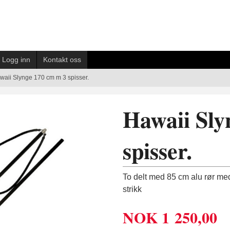
Logg inn
Kontakt oss
waii Slynge 170 cm m 3 spisser.
Hawaii Sly
spisser.
To delt med 85 cm alu rør me
strikk
NOK
1 250,00