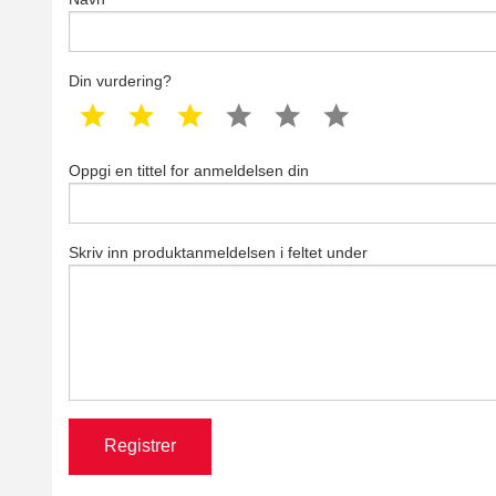
Din vurdering?
1 star
2 star
3 star
4 star
5 star
6 star
Oppgi en tittel for anmeldelsen din
Skriv inn produktanmeldelsen i feltet under