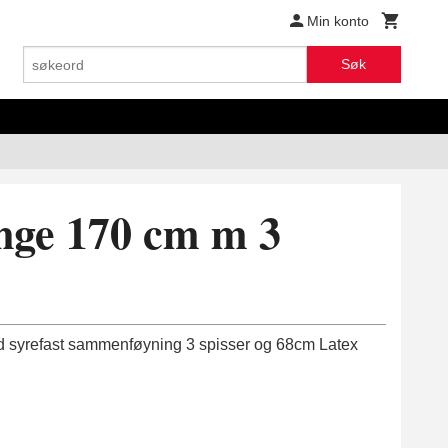
Min konto
Søk
nge 170 cm m 3
d syrefast sammenføyning 3 spisser og 68cm Latex