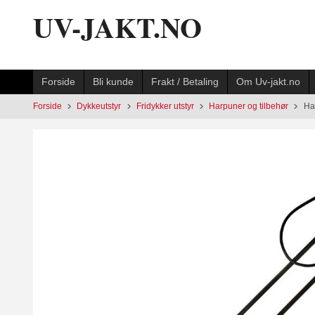
Gå
UV-JAKT.NO
til
innholdet
Forside
Bli kunde
Frakt / Betaling
Om Uv-jakt.no
Forside
Dykkeutstyr
Fridykker utstyr
Harpuner og tilbehør
Ha