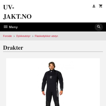
Gå
UV-
til
innholdet
JAKT.NO
Meny
Forside
Dykkeutstyr
Flaskedykker utstyr.
Drakter