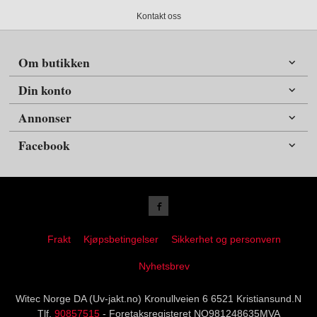
Kontakt oss
Om butikken
Din konto
Annonser
Facebook
Frakt
Kjøpsbetingelser
Sikkerhet og personvern
Nyhetsbrev
Witec Norge DA (Uv-jakt.no) Kronullveien 6 6521 Kristiansund.N
Tlf.
90857515
- Foretaksregisteret NO981248635MVA