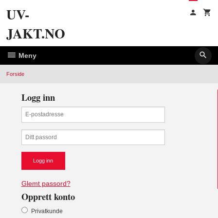
Gå
UV-
til
innholdet
JAKT.NO
Meny
Forside
Logg inn
Glemt passord?
Opprett konto
Privatkunde