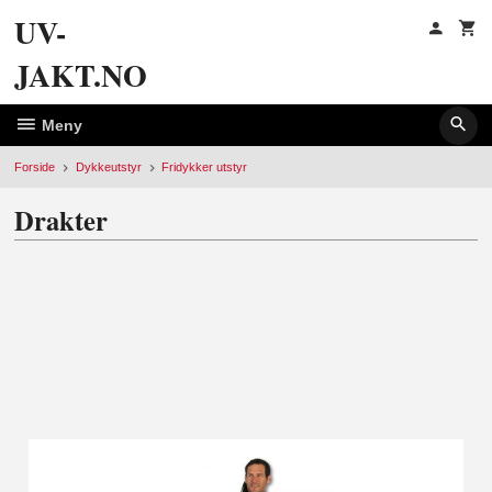
Gå
UV-
til
innholdet
JAKT.NO
Meny
Forside
Dykkeutstyr
Fridykker utstyr
Drakter