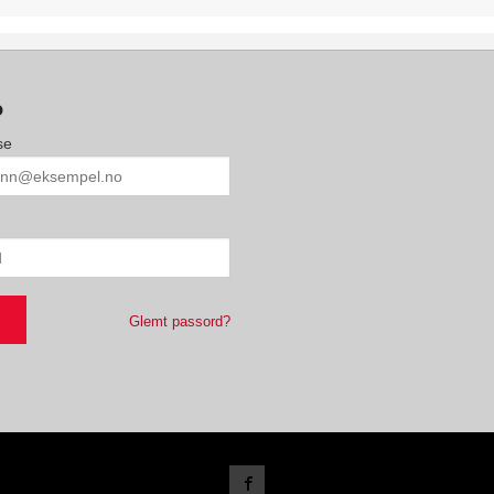
o
se
Glemt passord?