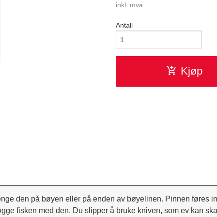
inkl. mva.
Antall
Kjøp
 henge den på bøyen eller på enden av bøyelinen. Pinnen føres i
øgge fisken med den. Du slipper å bruke kniven, som ev kan skad