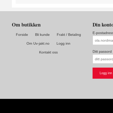
Om butikken
Din kont
E-postadres
Forside
Bli kunde
Frakt / Betaling
Om Uv-jakt.no
Logg inn
Ditt passord
Kontakt oss