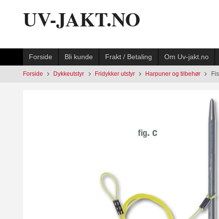
Gå
UV-JAKT.NO
til
innholdet
Forside
Bli kunde
Frakt / Betaling
Om Uv-jakt.no
Forside
Dykkeutstyr
Fridykker utstyr
Harpuner og tilbehør
Fi