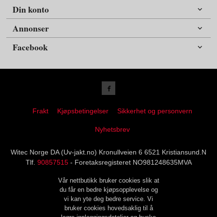
Din konto
Annonser
Facebook
Frakt
Kjøpsbetingelser
Sikkerhet og personvern
Nyhetsbrev
Witec Norge DA (Uv-jakt.no) Kronullveien 6 6521 Kristiansund.N
Tlf.
90857515
- Foretaksregisteret NO981248635MVA
Vår nettbutikk bruker cookies slik at
du får en bedre kjøpsopplevelse og
vi kan yte deg bedre service. Vi
bruker cookies hovedsaklig til å