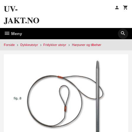
Gå
UV-
til
innholdet
JAKT.NO
Meny
Forside
Dykkeutstyr
Fridykker utstyr
Harpuner og tilbehør