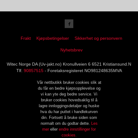
Frakt
Kjøpsbetingelser
Sikkerhet og personvern
Nyhetsbrev
Witec Norge DA (Uv-jakt.no) Kronullveien 6 6521 Kristiansund.N
Tlf.
90857515
- Foretaksregisteret NO981248635MVA
Vår nettbutikk bruker cookies slik at
du får en bedre kjøpsopplevelse og
vi kan yte deg bedre service. Vi
bruker cookies hovedsaklig til å
lagre innloggingsdetaljer og huske
hva du har puttet i handlekurven
din. Fortsett å bruke siden som
normalt om du godtar dette.
Les
mer
eller
endre innstillinger for
cookies.