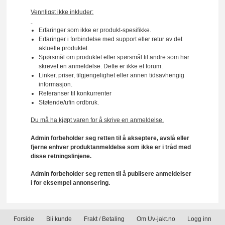
Vennligst ikke inkluder:
Erfaringer som ikke er produkt-spesifikke.
Erfaringer i forbindelse med support eller retur av det
aktuelle produktet.
Spørsmål om produktet eller spørsmål til andre som har
skrevet en anmeldelse. Dette er ikke et forum.
Linker, priser, tilgjengelighet eller annen tidsavhengig
informasjon.
Referanser til konkurrenter
Støtende/ufin ordbruk.
Du må ha kjøpt varen for å skrive en anmeldelse.
Admin forbeholder seg retten til å akseptere, avslå eller
fjerne enhver produktanmeldelse som ikke er i tråd med
disse retningslinjene.
Admin forbeholder seg retten til å publisere anmeldelser
i for eksempel annonsering.
Forside
Bli kunde
Frakt / Betaling
Om Uv-jakt.no
Logg inn