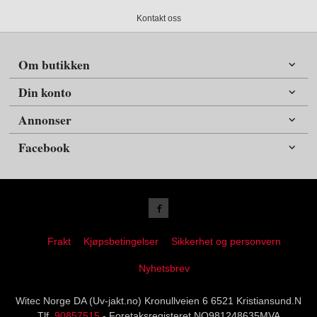
Kontakt oss
Om butikken
Din konto
Annonser
Facebook
Frakt
Kjøpsbetingelser
Sikkerhet og personvern
Nyhetsbrev
Witec Norge DA (Uv-jakt.no) Kronullveien 6 6521 Kristiansund.N
Tlf.
90857515
- Foretaksregisteret NO981248635MVA