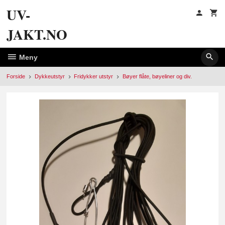
Gå
UV-
til
innholdet
JAKT.NO
Meny
Forside
Dykkeutstyr
Fridykker utstyr
Bøyer flåte, bøyeliner og div.