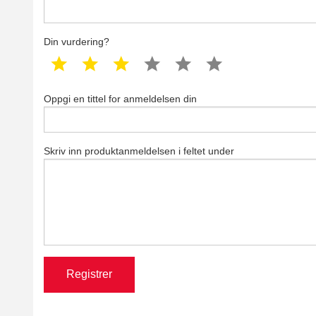
Din vurdering?
1 star
2 star
3 star
4 star
5 star
6 star
Oppgi en tittel for anmeldelsen din
Skriv inn produktanmeldelsen i feltet under