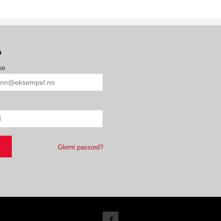
o
se
Glemt passord?