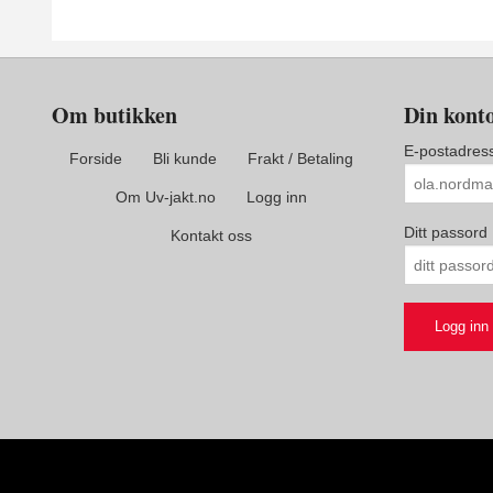
Om butikken
Din kont
E-postadres
Forside
Bli kunde
Frakt / Betaling
Om Uv-jakt.no
Logg inn
Ditt passord
Kontakt oss