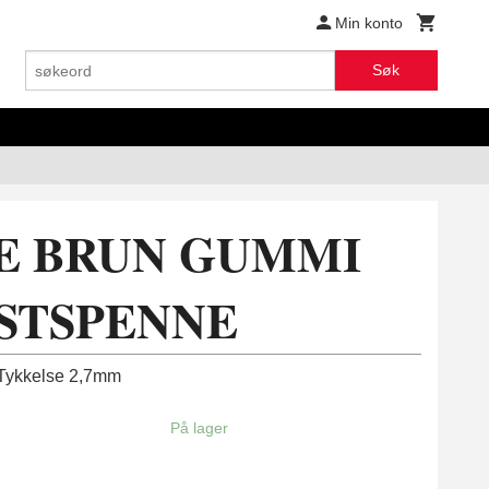
Min konto
Søk
E BRUN GUMMI
STSPENNE
Tykkelse 2,7mm
På lager