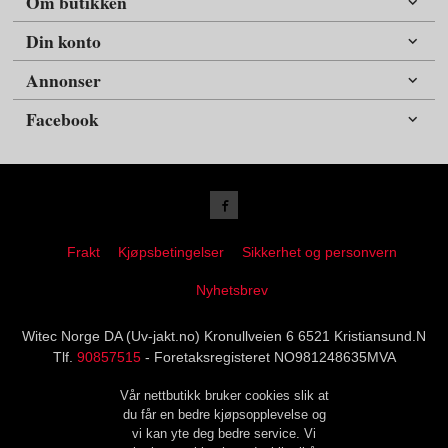
Om butikken
Din konto
Annonser
Facebook
Frakt
Kjøpsbetingelser
Sikkerhet og personvern
Nyhetsbrev
Witec Norge DA (Uv-jakt.no) Kronullveien 6 6521 Kristiansund.N
Tlf.
90857515
- Foretaksregisteret NO981248635MVA
Vår nettbutikk bruker cookies slik at
du får en bedre kjøpsopplevelse og
vi kan yte deg bedre service. Vi