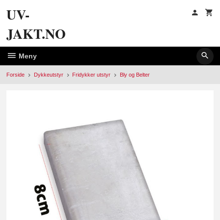
Gå
UV-
til
innholdet
JAKT.NO
Meny
Forside
Dykkeutstyr
Fridykker utstyr
Bly og Belter