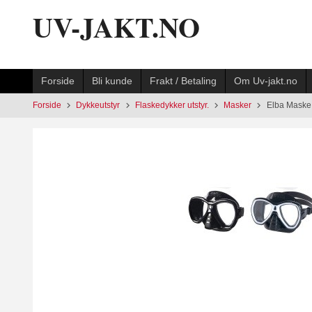
Gå
UV-JAKT.NO
til
innholdet
Forside
Bli kunde
Frakt / Betaling
Om Uv-jakt.no
Forside
Dykkeutstyr
Flaskedykker utstyr.
Masker
Elba Maske