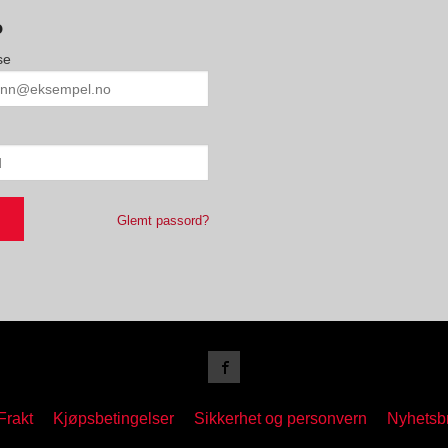
o
se
Glemt passord?
Frakt
Kjøpsbetingelser
Sikkerhet og personvern
Nyhetsb