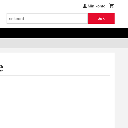
Min konto
Søk
e