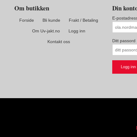
Om butikken
Din kont
E-postadres
Forside
Bli kunde
Frakt / Betaling
Om Uv-jakt.no
Logg inn
Ditt passord
Kontakt oss