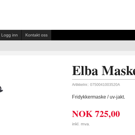
Logg inn
Kontakt oss
Elba Mask
Artikkelnr.:
0750041003520A
Fridykkermaske / uv-jakt.
NOK
725,00
inkl. mva.