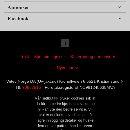
Annonser
Facebook
Frakt
Kjøpsbetingelser
Sikkerhet og personvern
Nyhetsbrev
Witec Norge DA (Uv-jakt.no) Kronullveien 6 6521 Kristiansund.N
Tlf.
90857515
- Foretaksregisteret NO981248635MVA
Vår nettbutikk bruker cookies slik at
du får en bedre kjøpsopplevelse og
vi kan yte deg bedre service. Vi
bruker cookies hovedsaklig til å
lagre innloggingsdetaljer og huske
hva du har puttet i handlekurven