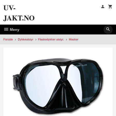
Gå
UV-
til
innholdet
JAKT.NO
Meny
Forside
Dykkeutstyr
Flaskedykker utstyr.
Masker